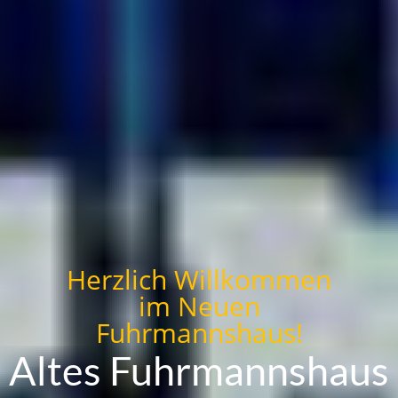
Herzlich Willkommen
im Neuen
Fuhrmannshaus!
Altes Fuhrmannshaus